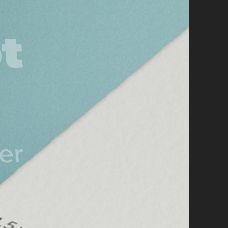
Bader
Market
Local Marketin
Ontdek!