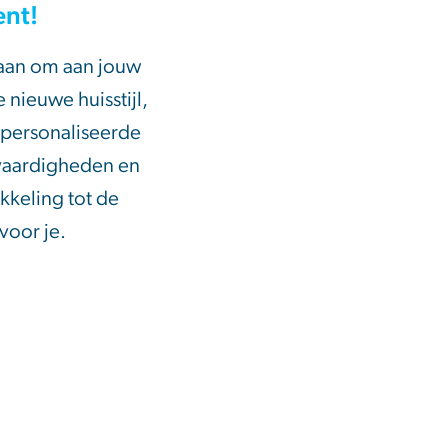
ent!
t aan om aan jouw
 nieuwe huisstijl,
epersonaliseerde
 vaardigheden en
kkeling tot de
voor je.