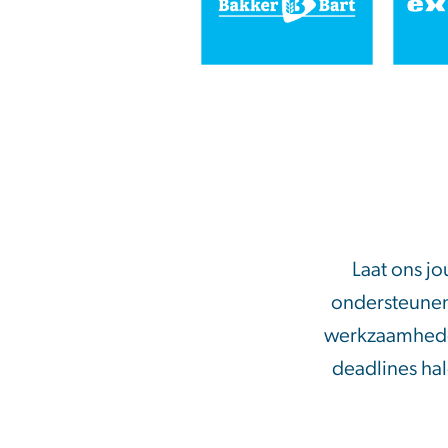
Laat ons j
ondersteunen
werkzaamheden 
deadlines ha