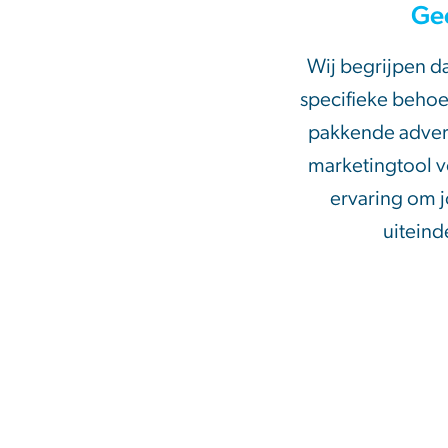
Gee
Wij begrijpen da
specifieke behoef
pakkende advert
marketingtool v
ervaring om j
uiteind