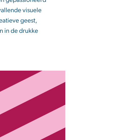
en gepassioneerd
vallende visuele
eatieve geest,
n in de drukke