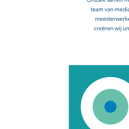
Ontdek samen me
team van mediam
meesterwerken
creëren wij u