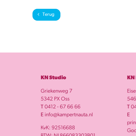
Terug
KN Studio
KN
Griekenweg 7
Eis
5342 PX Oss
546
T
0412 - 67 66 66
T
04
E
info@kampertnauta.nl
E
pri
KvK: 92516688
Goo